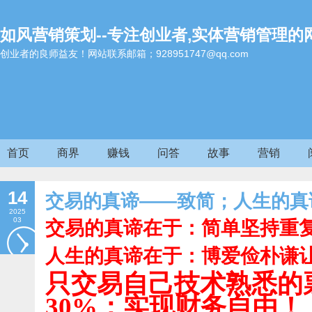
如风营销策划--专注创业者,实体营销管理的
创业者的良师益友！网站联系邮箱；928951747@qq.com
首页
商界
赚钱
问答
故事
营销
14
交易的真谛——致简；人生的真
2025
03
交易的真谛在于：简单坚持重
人生的真谛在于：博爱俭朴谦
只交易自己技术熟悉的
30%；实现财务自由！