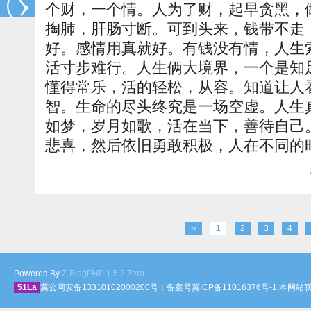
个财，一个情。人为了财，起早贪黑，
掏肺，肝肠寸断。可到头来，钱带不走
好。感情用真就好。有钱没有情，人生
活寸步难行。人生俩大境界，一个是知
懂得常乐，活的轻松，从容。知道让人
智。生命的尽头终究是一场空虚。人生
如梦，岁月如歌，活在当下，善待自己
悲喜，然后依旧勇敢积极，人在不同的
‹‹
1
2
3
4
Powered By
Z-BlogPHP 1.5.2 Zero
51La
冀公网安备13310102000200号；备案号冀ICP备11016376号-1;本网站联