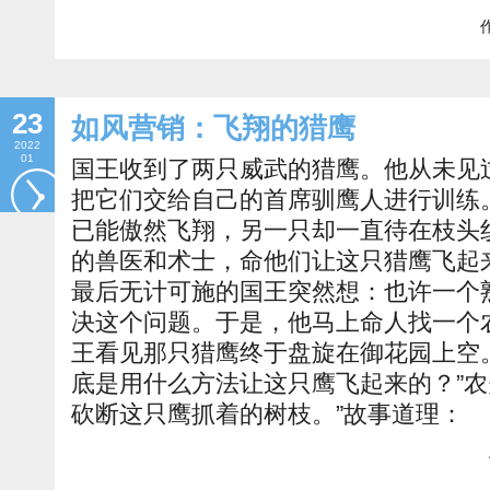
作
23
如风营销：飞翔的猎鹰
2022
01
国王收到了两只威武的猎鹰。他从未见
把它们交给自己的首席驯鹰人进行训练
已能傲然飞翔，另一只却一直待在枝头
的兽医和术士，命他们让这只猎鹰飞起
最后无计可施的国王突然想：也许一个
决这个问题。于是，他马上命人找一个
王看见那只猎鹰终于盘旋在御花园上空
底是用什么方法让这只鹰飞起来的？”农
砍断这只鹰抓着的树枝。”故事道理：