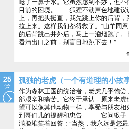
呛了一鼻子水。它虽然感到不妙，但不
目前的困境。 狐狸不动声色地建议说
上，再把头挺直，我先跳上你的后背，
拉上来。这样我们都得救了。”山羊同
的后背跳出井外后，马上一溜烟跑了。
看清出口之前，别盲目地跳下去！” 
作
25
孤独的老虎（一个有道理的小故
2022
07
作为森林王国的统治者，老虎几乎饱尝
部艰辛和痛苦。它终于承认，原来老虎
望可以像其他动物一样，享受与朋友相
到哥们儿的提醒和忠告。 它问猴子：
满脸堆笑着回答：“当然，我永远是您最