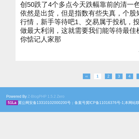
创50跌了4个多点今天跌幅靠前的清一
依然是出货，但是指数有些失真，个股
行情，新手等待吧1、交易属于投机，
做最大利润，这就需要我们能等待最佳
你惦记人家那
‹‹
1
2
3
4
Powered By
Z-BlogPHP 1.5.2 Zero
51La
冀公网安备13310102000200号；备案号冀ICP备11016376号-1;本网站联