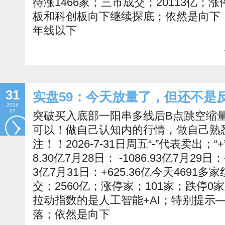
待涨1466家；三市成交；20113亿；
板和科创板向下继续探底；依然是向下
年线以下
31
实盘59：今天放量了，但还不是
2026
07
突破买入底部一阳串多线后B点跳空缩
可以！做自己认知内的行情，做自己熟
注！！2026-7-31日周五“-”代表卖出；“
8.30亿7月28日： -1086.93亿7月29日：-
3亿7月31日：+625.36亿今天4691
交；2560亿；涨停家；101家；跌停0
拉动指数的是人工智能+AI；特别提示
落；依然是向下