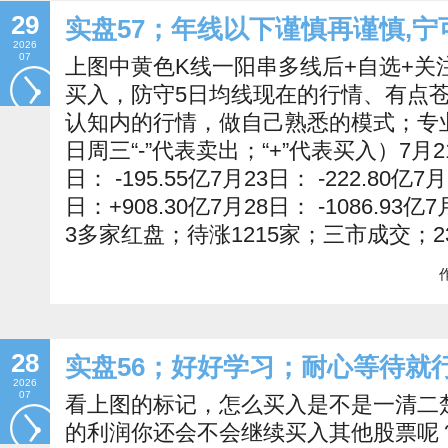
29
实盘57；年线以下谨慎再谨慎,
2026
07
上图中黄色K线一阳串多线后+自选+关注
买入，防守5日均线现在的行情、有点
认知内的行情，做自己熟悉的模式；专业不如
日周三“-”代表卖出；“+”代表买入）7月21日
日： -195.55亿7月23日： -222.80亿7
日：+908.30亿7月28日： -1086.93亿7
3多家红盘；待涨1215家；三市成交；2
作
28
实盘56；好好学习；耐心等待就
2026
07
看上图的标记，怎么买入是不是一清二楚
的利润你还会不会继续买入其他股票呢