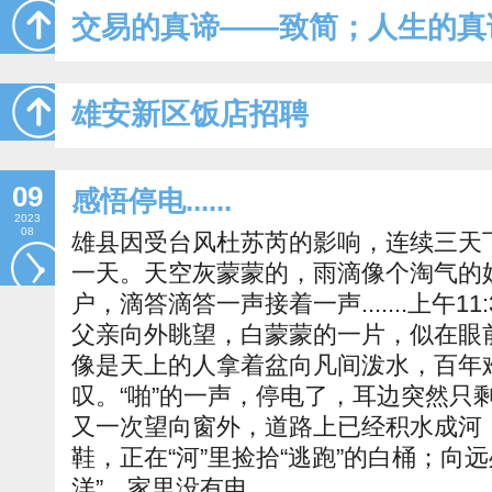
交易的真谛——致简；人生的真
雄安新区饭店招聘
09
感悟停电......
2023
08
雄县因受台风杜苏芮的影响，连续三天下
一天。天空灰蒙蒙的，雨滴像个淘气的
户，滴答滴答一声接着一声.......上午1
父亲向外眺望，白蒙蒙的一片，似在眼
像是天上的人拿着盆向凡间泼水，百年
叹。“啪”的一声，停电了，耳边突然只
又一次望向窗外，道路上已经积水成河
鞋，正在“河”里捡拾“逃跑”的白桶；向
洋”，家里没有电，