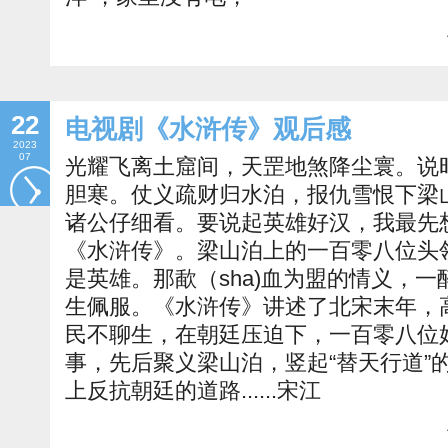
22
电视剧《水浒传》观后感
2023
07
光耀飞离土窟间，天罡地煞降尘寰。说
胆寒。仗义疏财归水泊，报仇雪恨下梁
诸公仔细看。要说起英雄好汉，我最先
《水浒传》。梁山泊上的一百零八位头
是英雄。那歃（sha)血为盟的情义，
生佩服。《水浒传》讲述了北宋末年，
民不聊生，在朝廷压迫下，一百零八位
事，先后聚义梁山泊，竖起“替天行道”
上反抗朝廷的道路......宋江