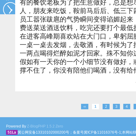
有的餐饮老板为了把生意做好，总是想
人，朋友来吃饭，鞍前马后后、低三下
员工嚣张跋扈的气势瞬间变得谄媚起来
费送菜送酒送饮料，吃完还要打个最低
在进客高峰期喜欢站在大门口，卑躬屈
一桌一桌去发烟，去敬酒，有时候为了
一两点喝得烂醉如泥才回家。殊不知你
假如有一天你的一个小细节没有做好，
撑不住了，你没有陪他们喝酒，没有给
‹‹
1
2
3
4
Powered By
Z-BlogPHP 1.5.2 Zero
51La
冀公网安备13310102000200号；备案号冀ICP备11016376号-1;本网站联