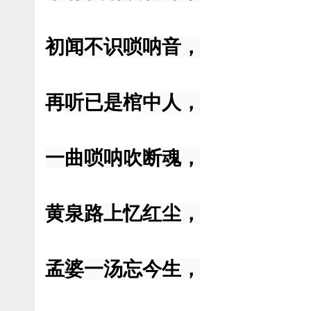
初闻不识唢呐音，
再听已是棺中人，
一曲唢呐吹断魂，
黄泉路上忆红尘，
孟婆一汤忘今生，