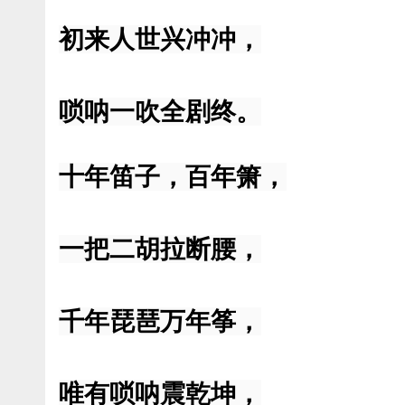
初来人世兴冲冲，
唢呐一吹全剧终。
十年笛子，百年箫，
一把二胡拉断腰，
千年琵琶万年筝，
唯有唢呐震乾坤，