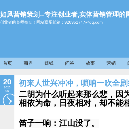
如风营销策划--专注创业者,实体营销管理的
创业者的良师益友！网站联系邮箱；928951747@qq.com
首页
商界
赚钱
问答
故事
营销
20
初来人世兴冲冲，唢呐一吹全剧
2025
06
二胡为什么听起来那么悲，因
相依为命，日夜相对，却不能
笛子一响：江山没了。