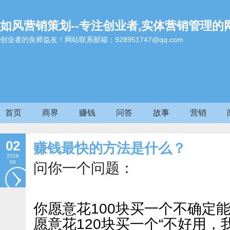
如风营销策划--专注创业者,实体营销管理的
创业者的良师益友！网站联系邮箱；928951747@qq.com
首页
商界
赚钱
问答
故事
营销
02
赚钱最快的方法是什么？
2026
06
问你一个问题：
你愿意花100块买一个不确定
愿意花120块买一个“不好用，