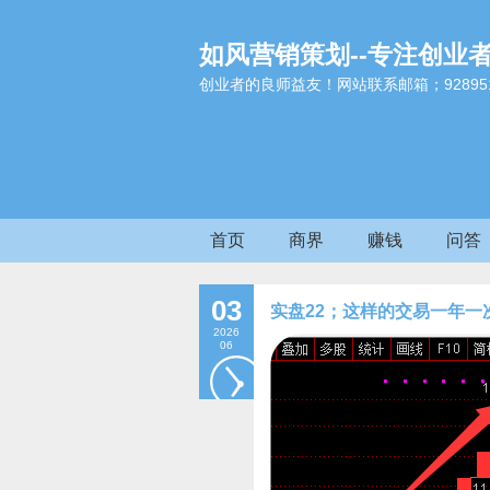
如风营销策划--专注创业
创业者的良师益友！网站联系邮箱；9289517
首页
商界
赚钱
问答
03
实盘22；这样的交易一年一
2026
06