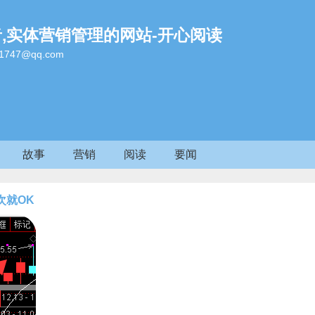
者,实体营销管理的网站-开心阅读
47@qq.com
故事
营销
阅读
要闻
次就OK