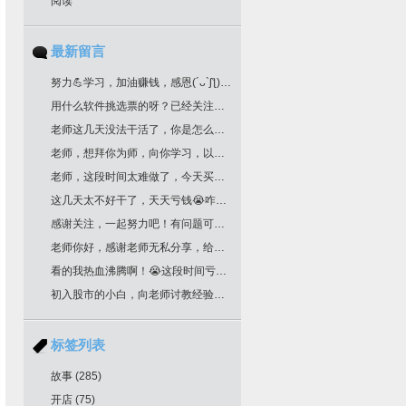
阅读
最新留言
努力💪学习，加油赚钱，感恩(´ᴗ`ʃƪ)老师分享干货
用什么软件挑选票的呀？已经关注您很久了！
老师这几天没法干活了，你是怎么挑选票票的？
老师，想拜你为师，向你学习，以邮箱联系你了，请回复为盼。
老师，这段时间太难做了，今天买明天跌，老师文中作业，是不是最后一根k线是卖点，前一根k线是买点？不知道对不对？请多多指教！
这几天太不好干了，天天亏钱😭咋办老师
感谢关注，一起努力吧！有问题可以留言
老师你好，感谢老师无私分享，给你邮箱留言了哈，我要学习交易技术课程！一定给我回复哈
看的我热血沸腾啊！😭这段时间亏惨了
初入股市的小白，向老师讨教经验！收藏了
标签列表
故事
(285)
开店
(75)