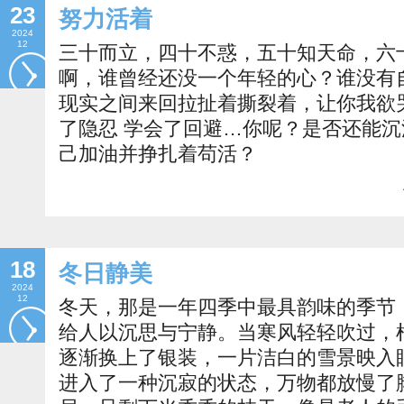
23
努力活着
2024
12
三十而立，四十不惑，五十知天命，六
啊，谁曾经还没一个年轻的心？谁没有
现实之间来回拉扯着撕裂着，让你我欲
了隐忍 学会了回避…你呢？是否还能
己加油并挣扎着苟活？
18
冬日静美
2024
12
冬天，那是一年四季中最具韵味的季节
给人以沉思与宁静。当寒风轻轻吹过，
逐渐换上了银装，一片洁白的雪景映入
进入了一种沉寂的状态，万物都放慢了