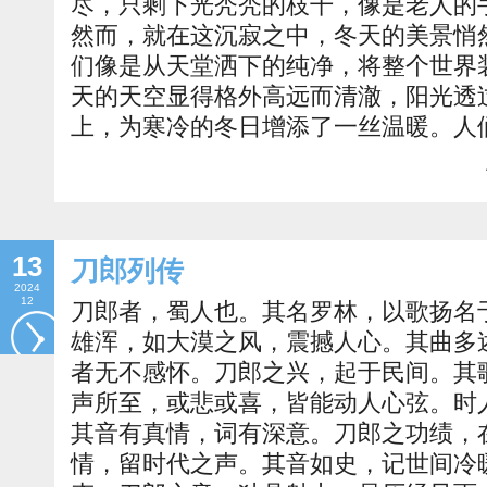
尽，只剩下光秃秃的枝干，像是老人的
然而，就在这沉寂之中，冬天的美景悄
们像是从天堂洒下的纯净，将整个世界
天的天空显得格外高远而清澈，阳光透
上，为寒冷的冬日增添了一丝温暖。人
13
刀郎列传
2024
12
刀郎者，蜀人也。其名罗林，以歌扬名
雄浑，如大漠之风，震撼人心。其曲多
者无不感怀。刀郎之兴，起于民间。其
声所至，或悲或喜，皆能动人心弦。时
其音有真情，词有深意。刀郎之功绩，
情，留时代之声。其音如史，记世间冷