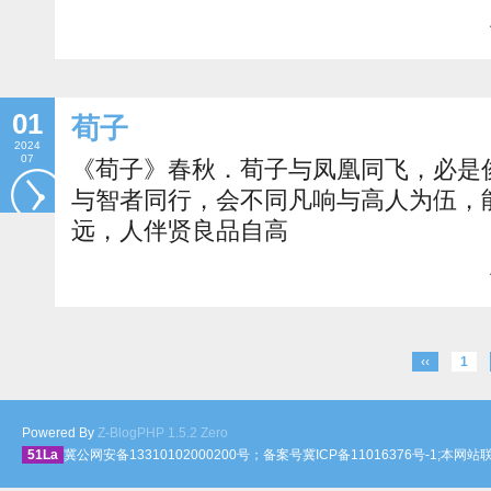
01
荀子
2024
07
《荀子》春秋．荀子与凤凰同飞，必是
与智者同行，会不同凡响与高人为伍，
远，人伴贤良品自高
‹‹
1
Powered By
Z-BlogPHP 1.5.2 Zero
51La
冀公网安备13310102000200号；备案号冀ICP备11016376号-1;本网站联