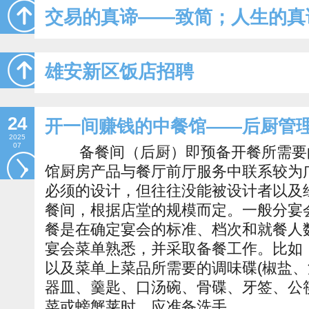
交易的真谛——致简；人生的真
雄安新区饭店招聘
24
开一间赚钱的中餐馆——后厨管
2025
07
备餐间（后厨）即预备开餐所需要的
馆厨房产品与餐厅前厅服务中联系较为
必须的设计，但往往没能被设计者
餐间，根据店堂的规模而定。一般分宴
餐是在确定宴会的标准、档次和就餐人
宴会菜单熟悉，并采取备餐工作。比如
以及菜单上菜品所需要的调味碟(椒盐、
器皿、羹匙、口汤碗、骨碟、牙签、公
菜或螃蟹莱时，应准备洗手