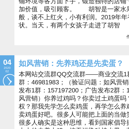
铺环境等各方面下手，锻造独特的店铺“
加价值，吸引顾客。 胡智是一家水
般，谈不上红火，小有利润。2019年
状。当天，有两个女孩子走进了胡智
作
04
如风营销：先养鸡还是先卖蛋？
2020
02
本网站交流群QQ交流群——商业交流1群：
群：46981983；（验证问题：如风
发布1群：157197200；广告发布2群：
风营销）你养过鸡吗？你卖过土鸡蛋吗
权？那我先学怎么卖鸡蛋，再学怎么养
卖鸡蛋好吧。很多人可能把上面的当做
很多人确实是这种思维，看到国家倡导