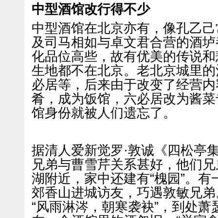
中型酒馆改行得不少
中型酒馆在北京亦有，像孔乙己
及司马相如与卓文君合营的酒垆
化品位高些，故有优美的传说和
生地都不在北京。老北京城里的
必居等，后来由于改变了经营内
肴，成为饭馆，六必居改为酱菜
馆身份就被人们遗忘了。
据清人爱新觉罗·敦诚《四松亭
兄弟与曹雪芹关系甚好，他们兄
湖附近，家中还建有“槐园”。
郊香山进城访友，巧遇敦敏兄弟
“风雨淋涔，朝寒袭袂”，到处