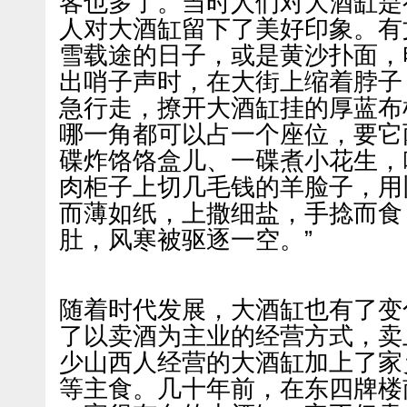
客也多了。当时人们对大酒缸是
人对大酒缸留下了美好印象。有
雪载途的日子，或是黄沙扑面，
出哨子声时，在大街上缩着脖子
急行走，撩开大酒缸挂的厚蓝布
哪一角都可以占一个座位，要它
碟炸饹饹盒儿、一碟煮小花生，
肉柜子上切几毛钱的羊脸子，用
而薄如纸，上撒细盐，手捻而食
肚，风寒被驱逐一空。”
随着时代发展，大酒缸也有了变
了以卖酒为主业的经营方式，卖
少山西人经营的大酒缸加上了家
等主食。几十年前，在东四牌楼