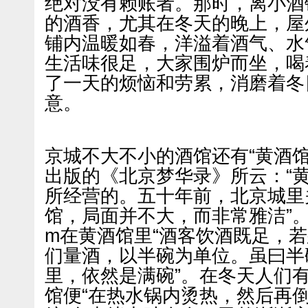
绝对没有赖账者。那时，离小酒
的酒香，尤其在冬天的晚上，屋
铺内温暖如春，洋溢着酒气、水
生活味很足，大家围炉而坐，喝
了一天的烦恼和劳累，消磨着冬
意。
京城不大不小的酒馆还有“黄酒馆”
出版的《北京梦华录》所云：“
所经营的。五十年前，北京城里
馆，局面并不大，而非常雅洁”。guang
m在黄酒馆里“酒客饮酒既足，
们量酒，以半碗为单位。虽曰半
里，依然是满碗”。在冬天人们
馆便“在热水锅内烫热，然后再