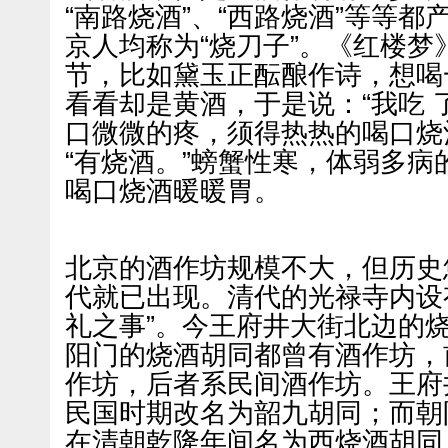
“南路烧酒”、“西路烧酒”等等
京人均称为“烧刀子”。《红楼梦
节，比如黛玉正酝酿作诗，想喝
看看却是黄酒，于是说：“我吃 
口微微的疼，须得热热的喝口烧
“有烧酒。”螃蟹性寒，体弱多
喝口烧酒暖暖胃。
北京的酒作坊规模不大，但历史
代就已出现。清代的光禄寺内设有
礼之事”。今王府井大街北边的
阳门的烧酒胡同都曾有酒作坊，
作坊，后者系民间酒作坊。王府
民国时期改名为韶九胡同；而朝
在清朝乾隆年间名为西烧酒胡同