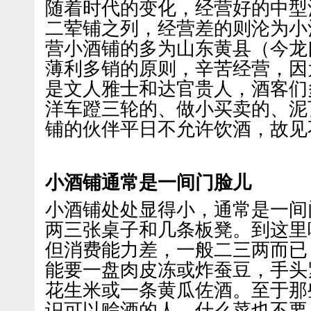
随着时代的变化，经营好的中型
二荤铺之列，经营差的则沦为小
营小酒铺的多为山东黄县（今龙
薄利多销的原则，辛苦经营，因
是文人雅士和达官贵人，酒客们
洋车蹬三轮的、做小买卖的、泥
铺的伙伴平日不允许饮酒，故见
小酒铺通常是一间门脸儿
小酒铺处处显得小，通常是一间
两三张桌子和几条板凳。到这里
但消费能力差，一般二三两而已
能要一盘肉皮冻或炸蚕豆，手头
花生米或一条黄瓜佐酒。至于那
识可以赊酒的人，什么菜也不要