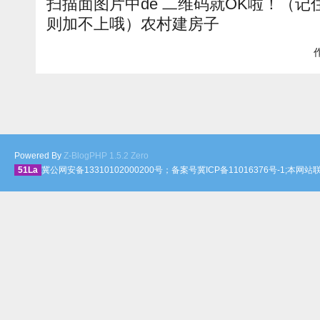
扫描面图片中de 二维码就OK啦！（
则加不上哦）农村建房子
作
Powered By
Z-BlogPHP 1.5.2 Zero
51La
冀公网安备13310102000200号；备案号冀ICP备11016376号-1;本网站联