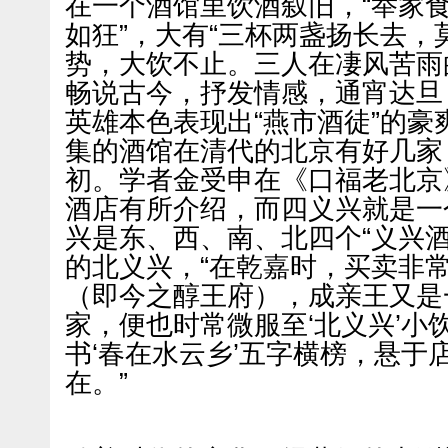
在一个酒馆里饮酒叙旧，“举家食
如狂”，大有“三杯两盏扬长去，
势，大饮不止。三人在凄风苦雨
畅说古今，抒发情感，通宵达旦
英雄本色表现出“燕市酒徒”的
集的酒馆在清代的北京有好几家
初。学者金受申在《口福老北京
酒店有所介绍，而四义兴就是一
兴是东、西、南、北四个“义兴
的北义兴，“在乾嘉时，买卖非
（即今之醇王府），成亲王又是
家，便也时常微服至‘北义兴’小
书‘春在水云乡’五字横榜，悬于
在。”