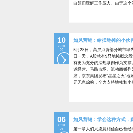
白领们缓解工作压力。由于这个
10
如风营销：给摆地摊的小伙
2020
5月28日，高层点赞部分城市率
06
日一天，A股就有9只地摊概念
有更为充分的法规条例作为支撑
道经营、马路市场、流动商贩列
席，京东集团发布“星星之火”地
元无息赊购，全力支持地摊和小
06
如风营销：学会这种方式，
2020
第一章人们只愿意相信自己曾经
06