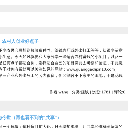
，农村人创业好点子
少农民会联想到搞珍稀种养、筹钱办厂或外出打工等等，却很少留意
小生意。今天如风就要和大家分享一些适合农村赚钱的小项目，以及一
是任何点子都适合你，选择适合自己的项目需要去考察和验证，不要急
你有帮助可以关注如风的网站：www.guanggaolipin18.com）
三产业和外出务工的劳力很多，但又割舍不下家里的田地，于是花钱
作者:wang | 分类:赚钱 | 浏览:1781 | 评论:0
今世（再也看不到的“共享”）
到一个危险：这种盲目扩大化，只会增加泡沫、让共享经济概念坠落的