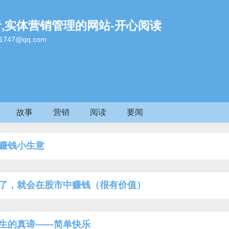
者,实体营销管理的网站-开心阅读
47@qq.com
故事
营销
阅读
要闻
赚钱小生意
了，就会在股市中赚钱（很有价值）
生的真谛——简单快乐