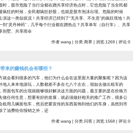
股时，股市危险了当行业都在蹭共享经济热点时，它也危险了当全民都
最疯狂的时候，全民都疯狂炒股，也就是股市泡沫出现、危险的时候
上演这一类似状况！共享经济已经到了“无共享、不生意”的疯狂境地！共
一剂“灵丹神药”，几乎每个行业都在蹭热点？共享单车（自行车）、共享
享别墅、共享雨伞
作者:wang | 分类:商界 | 浏览:1269 | 评论:0
你带来的赚钱机会有哪些？
方就会看到很多的汽车，他们为什么会在这里面大量的聚集呢？因为这
外地人来本地游玩，人数都差不多在七八个左右，假如去做出租车的
，而面包车的出现就能够很好解决这方面的问题，最主要的是在价格方
去做任何生意，想要有好的发展，就必须做好相关的推广工作，很多公
会租用几辆面包车，然后把要宣传的东西装饰到他们的车身，虽然到市
除了油费给你报销之外，还
作者:wang | 分类:问答 | 浏览:1568 | 评论:0