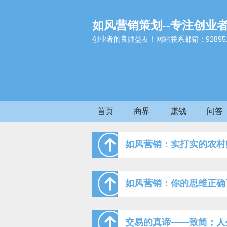
如风营销策划--专注创业
创业者的良师益友！网站联系邮箱；9289517
首页
商界
赚钱
问答
如风营销：实打实的农村
如风营销：你的思维正确
交易的真谛——致简；人