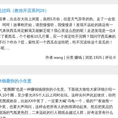
过吗（教你开店系列29）
没事，出去在大街上闲逛，虽然5月份，但是天气异常的热。走了一会觉
。呵呵！故事刚开始，请您慢慢听，我慢慢讲！发现不远处的路边有一
气来块西瓜肯定解渴又能解乏呢？我心里这么想的呢！走进发现是一位4
看了看西瓜，个个都有10几斤重，买一个肯定吃不完啊？我问守西瓜摊的
不行？咋办？哎，索性买一个西瓜在这吃吧，吃不完送给这个卖瓜的！
....
作者:wang | 分类:赚钱 | 浏览:1925 | 评论:0
来钱最快的小生意
，“套圈圈”也是一种赚钱钱很快的小生意。下面就大致给大家详细介绍一
人10个圈，至少要允许5个人以上同时在玩。这样尖叫声此起彼伏，你闭
围观效应，比如XX中奖了，一定要大喊“乌龟一个，谁的?”“泰迪熊一
谁中奖，也要大声询问，这样会把所有人的热情调动起来。然后把奖品扔
现场的气氛更热烈，二来远处的行人视线会越过人群，好奇这里有什么