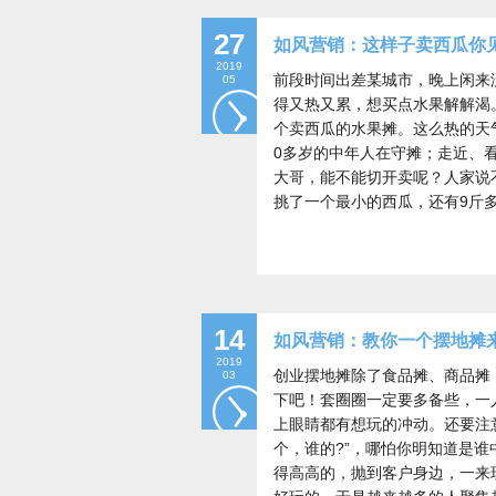
27
如风营销：这样子卖西瓜你见
2019
前段时间出差某城市，晚上闲来
05
得又热又累，想买点水果解解渴
个卖西瓜的水果摊。这么热的天
0多岁的中年人在守摊；走近、
大哥，能不能切开卖呢？人家说
挑了一个最小的西瓜，还有9斤多呢.
14
如风营销：教你一个摆地摊
2019
创业摆地摊除了食品摊、商品摊
03
下吧！套圈圈一定要多备些，一
上眼睛都有想玩的冲动。还要注意
个，谁的?”，哪怕你明知道是
得高高的，抛到客户身边，一来