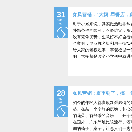
31
如风营销：“大妈”早餐店，
2020
对于小摊来说，其实做活动非常
07
外部条件的限制，不够稳定，所
没有竞争优势，生意好不好全看
个案例，早点摊老板利用一招“1
给大家的老板姓李，李老板是一
的，大多都是读个小学初中就进
28
如风营销：夏季到了，搞一个
2020
如今的年轻人都喜欢新鲜独特的
06
起。在某一个宁静的夜晚，和心
的花朵、有舒缓的音乐……开个
在国外、广东等地比较流行。酒
调的椅子、桌子，让恋人们一边