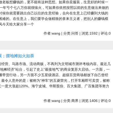
做老板想赚钱的，更不能有这种思想。如果你卖服装，生意好的时候一
候一年亏个七八万你就很恼火，可如果你依然按照以前的生意做法来做的
时候你就需要跳出自己以往的生意经验，去向在生意上已经赚到大钱的
困难的。在生意上，我们要学会做精致的拿来主义者，把别人的赚钱模
风今天给大家分享一个
作者:wang | 分类:问答 | 浏览:1592 | 评论:0
展；摆地摊如火如荼
占道经营、马路市场、流动商贩，不再列为文明城市测评考核内容。最近几
地摊经济”站台，引起了史上“最接地气”的商业复苏大启动。一方面，一
播带货行动，另一方面不少五星级酒店、超级百货商场都放下自己曾经
。最令人意外的是：被称为“神车”的五菱荣光，打开车厢即可卖货，被称
天一度大涨超120%。海宁皮城、华斯股份、百大集团、广百集团等努力
作者:wang | 分类:商界 | 浏览:1406 | 评论:0