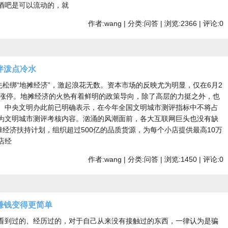
酒吧是可以流动的，就
作者:wang | 分类:问答 | 浏览:2366 | 评论:0
伴泼点冷水
先松绑“地摊经济”，激起浪花无数。资本市场的反映尤为明显，仅在6月2
股涨停。地摊经济的火热有着鲜明的政策导向，除了高层的力挺之外，也
。中央文明办此前已明确表示，在今年全国文明城市测评指标中不将占
为文明城市测评考核内容。汹涌的风潮面前，各大互联网巨头也没有缺
摊经济扶持计划，组织超过500亿的品质货源，为每个小店提供最高10万
店经
作者:wang | 分类:问答 | 浏览:1450 | 评论:0
赚钱变得更简单
看到过的、经历过的，对于自己从来没有接触过的东西，一律认为是骗