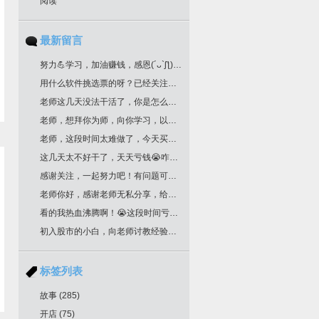
阅读
最新留言
努力💪学习，加油赚钱，感恩(´ᴗ`ʃƪ)老师分享干货
用什么软件挑选票的呀？已经关注您很久了！
老师这几天没法干活了，你是怎么挑选票票的？
老师，想拜你为师，向你学习，以邮箱联系你了，请回复为盼。
老师，这段时间太难做了，今天买明天跌，老师文中作业，是不是最后一根k线是卖点，前一根k线是买点？不知道对不对？请多多指教！
这几天太不好干了，天天亏钱😭咋办老师
感谢关注，一起努力吧！有问题可以留言
老师你好，感谢老师无私分享，给你邮箱留言了哈，我要学习交易技术课程！一定给我回复哈
看的我热血沸腾啊！😭这段时间亏惨了
初入股市的小白，向老师讨教经验！收藏了
标签列表
故事
(285)
开店
(75)