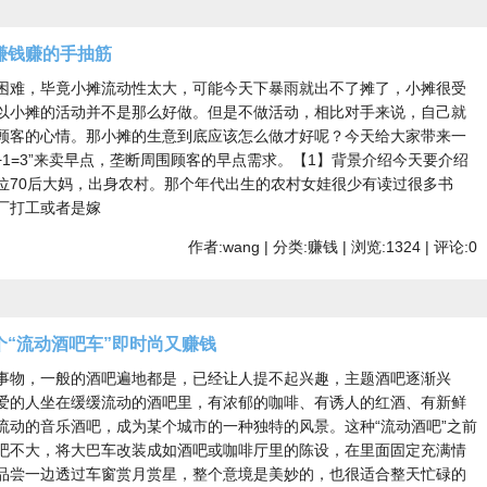
赚钱赚的手抽筋
困难，毕竟小摊流动性太大，可能今天下暴雨就出不了摊了，小摊很受
以小摊的活动并不是那么好做。但是不做活动，相比对手来说，自己就
顾客的心情。那小摊的生意到底应该怎么做才好呢？今天给大家带来一
+1=3”来卖早点，垄断周围顾客的早点需求。【1】背景介绍今天要介绍
位70后大妈，出身农村。那个年代出生的农村女娃很少有读过很多书
厂打工或者是嫁
作者:wang | 分类:赚钱 | 浏览:1324 | 评论:0
“流动酒吧车”即时尚又赚钱
事物，一般的酒吧遍地都是，已经让人提不起兴趣，主题酒吧逐渐兴
爱的人坐在缓缓流动的酒吧里，有浓郁的咖啡、有诱人的红酒、有新鲜
流动的音乐酒吧，成为某个城市的一种独特的风景。这种“流动酒吧”之前
吧不大，将大巴车改装成如酒吧或咖啡厅里的陈设，在里面固定充满情
品尝一边透过车窗赏月赏星，整个意境是美妙的，也很适合整天忙碌的