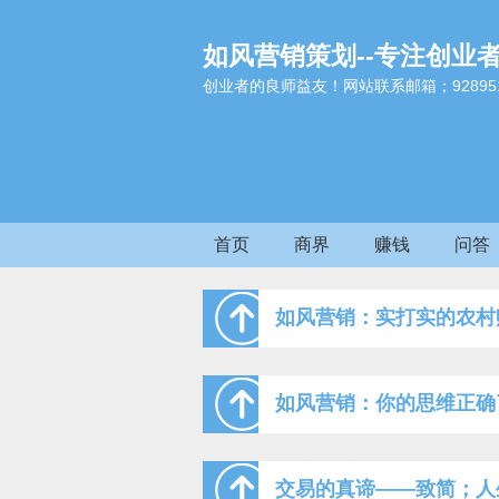
如风营销策划--专注创业
创业者的良师益友！网站联系邮箱；9289517
首页
商界
赚钱
问答
如风营销：实打实的农村
如风营销：你的思维正确
交易的真谛——致简；人