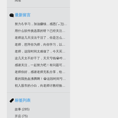
阅读
最新留言
努力💪学习，加油赚钱，感恩(´ᴗ`ʃƪ)老师分享干货
用什么软件挑选票的呀？已经关注您很久了！
老师这几天没法干活了，你是怎么挑选票票的？
老师，想拜你为师，向你学习，以邮箱联系你了，请回复为盼。
老师，这段时间太难做了，今天买明天跌，老师文中作业，是不是最后一根k线是卖点，前一根k线是买点？不知道对不对？请多多指教！
这几天太不好干了，天天亏钱😭咋办老师
感谢关注，一起努力吧！有问题可以留言
老师你好，感谢老师无私分享，给你邮箱留言了哈，我要学习交易技术课程！一定给我回复哈
看的我热血沸腾啊！😭这段时间亏惨了
初入股市的小白，向老师讨教经验！收藏了
标签列表
故事
(285)
开店
(75)