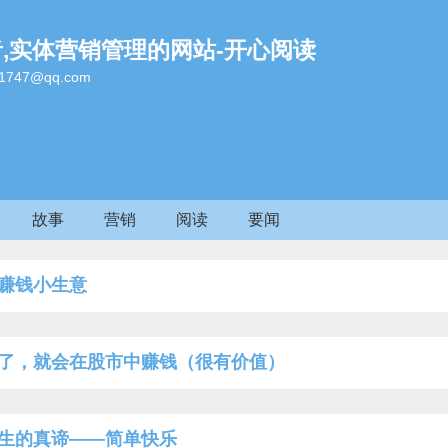
者,实体营销管理的网站-开心阅读
47@qq.com
故事
营销
阅读
要闻
赚钱小生意
了，就会在股市中赚钱（很有价值）
生的真谛——简单快乐